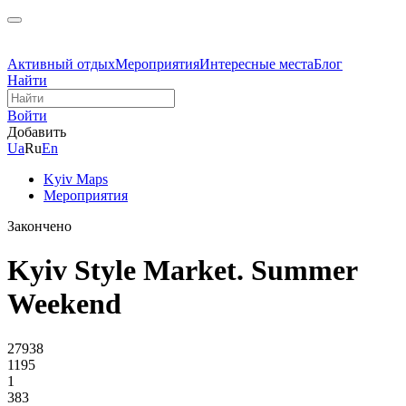
Активный отдых
Мероприятия
Интересные места
Блог
Найти
Войти
Добавить
Ua
Ru
En
Kyiv Maps
Мероприятия
Закончено
Kyiv Style Market. Summer
Weekend
27938
1195
1
383