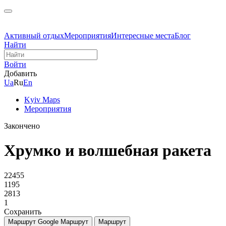
Активный отдых
Мероприятия
Интересные места
Блог
Найти
Войти
Добавить
Ua
Ru
En
Kyiv Maps
Мероприятия
Закончено
Хрумко и волшебная ракета
22455
1195
2813
1
Сохранить
Маршрут Google
Маршрут
Маршрут