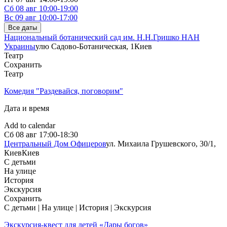
Сб
08 авг
10:00-19:00
Вс
09 авг
10:00-17:00
Все даты
Национальный ботанический сад им. Н.Н.Гришко НАН
Украины
улю Садово-Ботаническая, 1
Киев
Театр
Сохранить
Театр
Комедия "Раздевайся, поговорим"
Дата и время
Add to calendar
Сб
08 авг
17:00-18:30
Центральный Дом Офицеров
ул. Михаила Грушевского, 30/1,
Киев
Киев
С детьми
На улице
История
Экскурсия
Сохранить
С детьми | На улице | История | Экскурсия
Экскурсия-квест для детей «Дары богов»