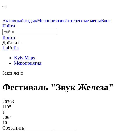
Активный отдых
Мероприятия
Интересные места
Блог
Найти
Войти
Добавить
Ua
Ru
En
Kyiv Maps
Мероприятия
Закончено
Фестиваль "Звук Железа"
26363
1195
1
7064
10
Сохранить