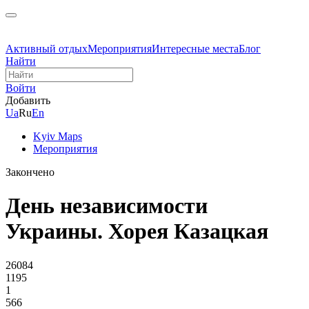
Активный отдых
Мероприятия
Интересные места
Блог
Найти
Войти
Добавить
Ua
Ru
En
Kyiv Maps
Мероприятия
Закончено
День независимости
Украины. Хорея Казацкая
26084
1195
1
566