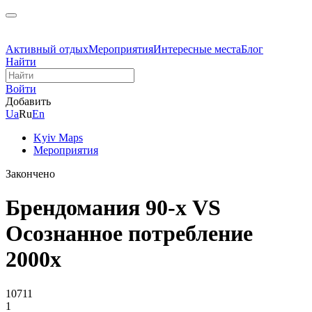
Активный отдых
Мероприятия
Интересные места
Блог
Найти
Войти
Добавить
Ua
Ru
En
Kyiv Maps
Мероприятия
Закончено
Брендомания 90-х VS
Осознанное потребление
2000х
10711
1