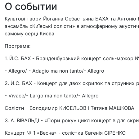
О событии
Культові твори Йоганна Себастьяна БАХА та Антоніо
ансамбль «Київські солісти» в атмосферному акустич
самому серці Києва
Програма:
1. Й.С. БАХ - Бранденбурзький концерт соль-мажор 
- Allegro/ - Adagio ma non tanto/- Allegro
2. Й.С. БАХ - Концерт для двох скрипок та струнних
- Vivace/- Largo ma non tanto/- Allegro
Солісти - Володимир КИСЕЛЬОВ і Тетяна МАШКОВА
3. А. ВІВАЛЬДІ - «Пори року» цикл концертів для скр
Концерт № 1 «Весна» - солістка Євгенія СІРЕНКО