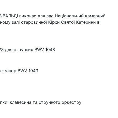
 ВІВАЛЬДІ виконає для вас Національний камерний
ному залі старовинної Кірхи Святої Катерини в
№3 для струнних BWV 1048
 ре-мінор BWV 1043
ипки, клавесина та струнного оркестру: