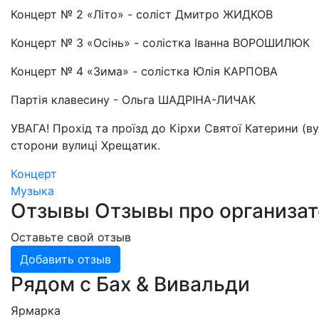
Концерт № 2 «Літо» - соліст Дмитро ЖИДКОВ
Концерт № 3 «Осінь» - солістка Іванна ВОРОШИЛЮК
Концерт № 4 «Зима» - солістка Юлія КАРПОВА
Партія клавесину - Ольга ШАДРІНА-ЛИЧАК
УВАГА! Прохід та проїзд до Кірхи Святої Катерини (в
сторони вулиці Хрещатик.
Концерт
Музыка
Отзывы
Отзывы про организа
Оставьте свой отзыв
Добавить отзыв
Рядом с Бах & Вивальди
Ярмарка