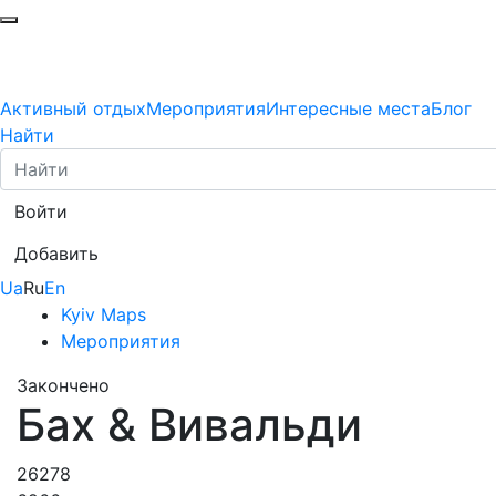
Активный отдых
Мероприятия
Интересные места
Блог
Найти
Войти
Добавить
Ua
Ru
En
Kyiv Maps
Мероприятия
Закончено
Бах & Вивальди
26278