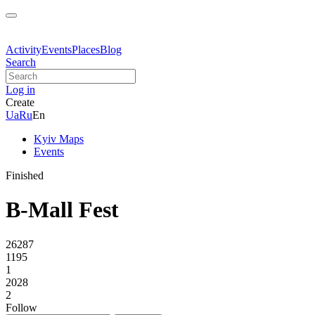
Activity
Events
Places
Blog
Search
Log in
Create
Ua
Ru
En
Kyiv Maps
Events
Finished
B-Mall Fest
26287
1195
1
2028
2
Follow