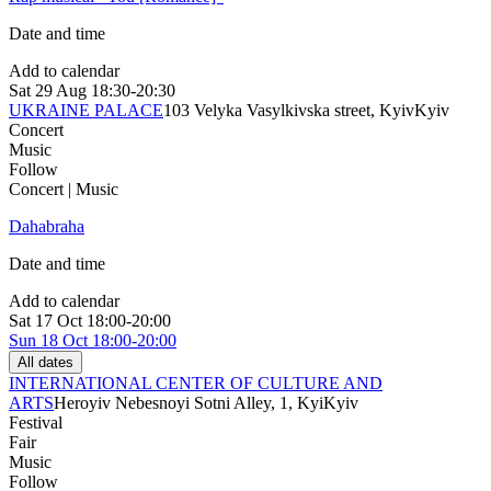
Date and time
Add to calendar
Sat
29 Aug
18:30-20:30
UKRAINE PALACE
103 Velyka Vasylkivska street, Kyiv
Kyiv
Concert
Music
Follow
Concert | Music
Dahabraha
Date and time
Add to calendar
Sat
17 Oct
18:00-20:00
Sun
18 Oct
18:00-20:00
All dates
INTERNATIONAL CENTER OF CULTURE AND
ARTS
Heroyiv Nebesnoyi Sotni Alley, 1, Kyi
Kyiv
Festival
Fair
Music
Follow