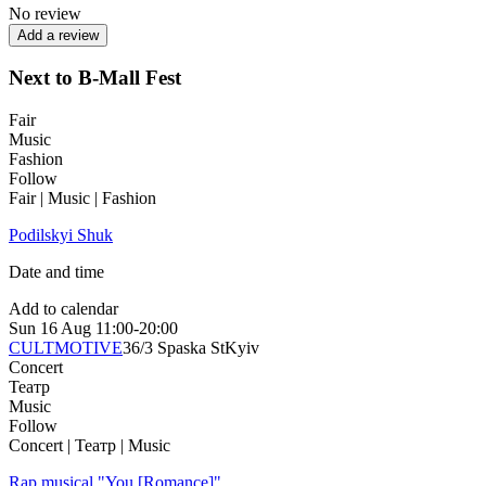
No review
Add a review
Next to B-Mall Fest
Fair
Music
Fashion
Follow
Fair | Music | Fashion
Podilskyi Shuk
Date and time
Add to calendar
Sun
16 Aug
11:00-20:00
CULTMOTIVE
36/3 Spaska St
Kyiv
Concert
Театр
Music
Follow
Concert | Театр | Music
Rap musical "You [Romance]"