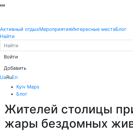
Активный отдых
Мероприятия
Интересные места
Блог
Найти
Войти
Добавить
Ua
Ru
En
Kyiv Maps
Блог
Жителей столицы при
жары бездомных жи