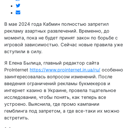
В мае 2024 года Кабмин полностью запретил
рекламу азартных развлечений. Временно, до
момента, пока не будет принят закон по борьбе с
игровой зависимостью. Сейчас новые правила уже
вступили в силу.
Я Елена Былица, главный редактор сайта
ProInternet
https://www.prointernet.in.ua/ru/
особенно
заинтересовалась вопросом изменений. После
введения ограничений рекламы букмекеров и
интернет казино в Украине, провела тщательное
исследование, чтобы понять, как теперь все
устроено. Выяснила, где промо кампании
гемблинга под запретом, а где все-таки их можно
встретить.