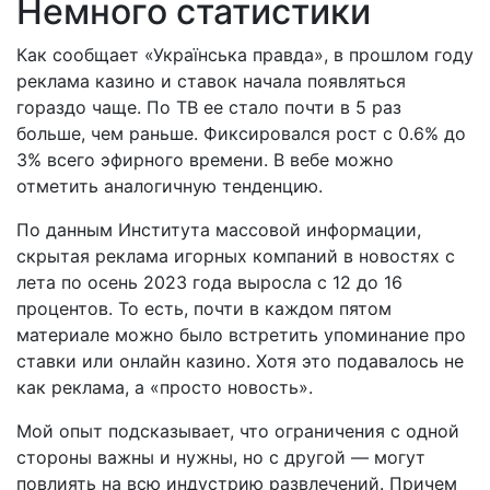
Немного статистики
Как сообщает «Українська правда», в прошлом году
реклама казино и ставок начала появляться
гораздо чаще. По ТВ ее стало почти в 5 раз
больше, чем раньше. Фиксировался рост с 0.6% до
3% всего эфирного времени. В вебе можно
отметить аналогичную тенденцию.
По данным Института массовой информации,
скрытая реклама игорных компаний в новостях с
лета по осень 2023 года выросла с 12 до 16
процентов. То есть, почти в каждом пятом
материале можно было встретить упоминание про
ставки или онлайн казино. Хотя это подавалось не
как реклама, а «просто новость».
Мой опыт подсказывает, что ограничения с одной
стороны важны и нужны, но с другой — могут
повлиять на всю индустрию развлечений. Причем