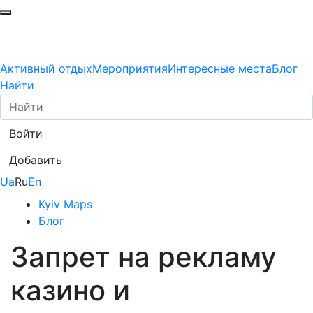
Активный отдых
Мероприятия
Интересные места
Блог
Найти
Войти
Добавить
Ua
Ru
En
Kyiv Maps
Блог
Запрет на рекламу
казино и