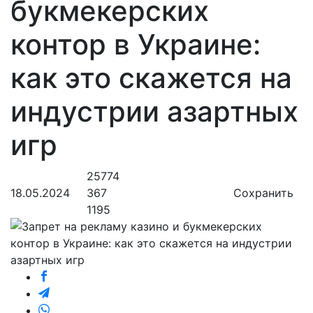
букмекерских
контор в Украине:
как это скажется на
индустрии азартных
игр
25774
18.05.2024
367
Сохранить
1195