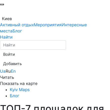
Киев
Активный отдых
Мероприятия
Интересные
места
Блог
Найти
Войти
Добавить
Ua
Ru
En
Читать
Показать на карте
Kyiv Maps
Блог
ТОП-7 площадок для