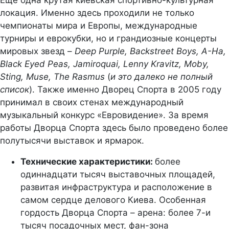
Еще одна крутая киевская спортивно-культурная
локация. Именно здесь проходили не только
чемпионаты мира и Европы, международные
турниры и еврокубки, но и грандиозные концерты
мировых звезд –
Deep Purple, Backstreet Boys, A-Ha,
Black Eyed Peas, Jamiroquai, Lenny Kravitz, Moby,
Sting, Muse, The Rasmus
(
и это далеко не полный
список
). Также именно Дворец Спорта в 2005 году
принимал в своих стенах международный
музыкальный конкурс «Евровидение». За время
работы Дворца Спорта здесь было проведено более
полутысячи выставок и ярмарок.
Технические характеристики:
более
одиннадцати тысяч выставочных площадей,
развитая инфраструктура и расположение в
самом сердце делового Киева. Особенная
гордость Дворца Спорта – арена: более 7-и
тысяч посадочных мест, фан-зона