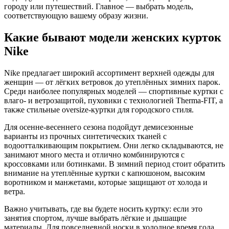
городу или путешествий. Главное — выбрать модель,
соответствующую вашему образу жизни.
Какие бывают модели женских курток
Nike
Nike предлагает широкий ассортимент верхней одежды для
женщин — от лёгких ветровок до утеплённых зимних парок.
Среди наиболее популярных моделей — спортивные куртки с
влаго- и ветрозащитой, пуховики с технологией Therma-FIT, а
также стильные oversize-куртки для городского стиля.
Для осенне-весеннего сезона подойдут демисезонные
варианты из прочных синтетических тканей с
водоотталкивающим покрытием. Они легко складываются, не
занимают много места и отлично комбинируются с
кроссовками или ботинками. В зимний период стоит обратить
внимание на утеплённые куртки с капюшоном, высоким
воротником и манжетами, которые защищают от холода и
ветра.
Важно учитывать, где вы будете носить куртку: если это
занятия спортом, лучше выбрать лёгкие и дышащие
материалы. Для повседневной носки в холодное время года