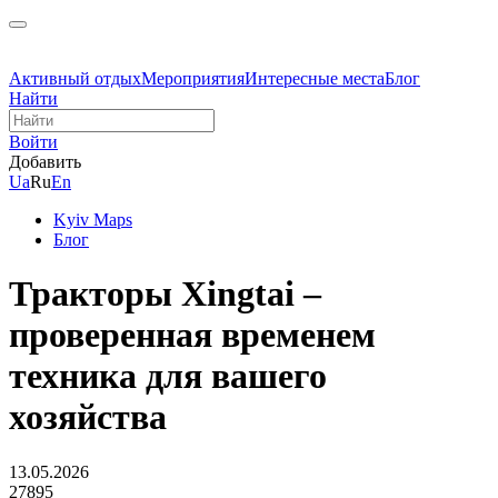
Активный отдых
Мероприятия
Интересные места
Блог
Найти
Войти
Добавить
Ua
Ru
En
Kyiv Maps
Блог
Тракторы Xingtai –
проверенная временем
техника для вашего
хозяйства
13.05.2026
27895