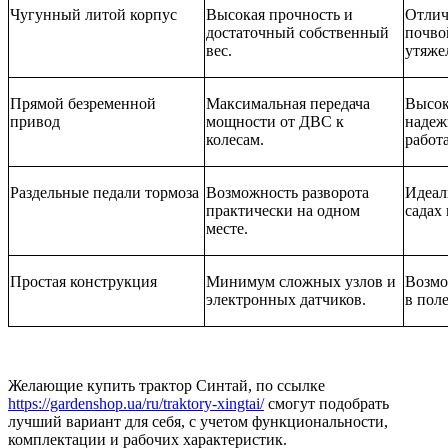
Чугунный литой корпус
Высокая прочность и
Отлич
достаточный собственный
почво
вес.
утяже
Прямой безременной
Максимальная передача
Высо
привод
мощности от ДВС к
надеж
колесам.
работа
Раздельные педали тормоза
Возможность разворота
Идеал
практически на одном
садах
месте.
Простая конструкция
Минимум сложных узлов и
Возмо
электронных датчиков.
в пол
Желающие купить трактор Синтай, по ссылке
https://gardenshop.ua/ru/traktory-xingtai/
смогут подобрать
лучший вариант для себя, с учетом функциональности,
комплектации и рабочих характеристик.