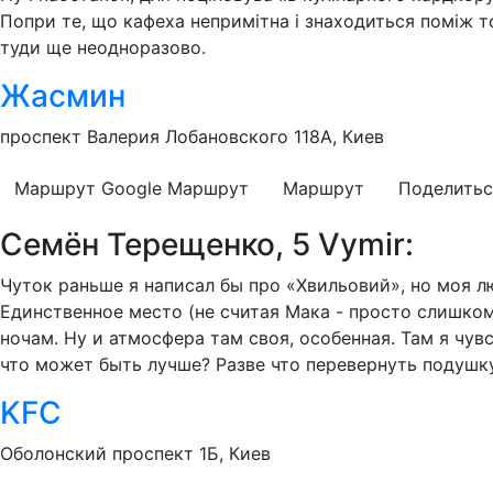
Попри те, що кафеха непримітна і знаходиться поміж т
туди ще неодноразово.
Жасмин
проспект Валерия Лобановского 118А, Киев
Маршрут Google
Маршрут
Маршрут
Поделитьс
Семён Терещенко, 5 Vymir:
Чуток раньше я написал бы про «Хвильовий», но моя л
Единственное место (не считая Мака - просто слишком
ночам. Ну и атмосфера там своя, особенная. Там я чув
что может быть лучше? Разве что перевернуть подушку
KFC
Оболонский проспект 1Б, Киев