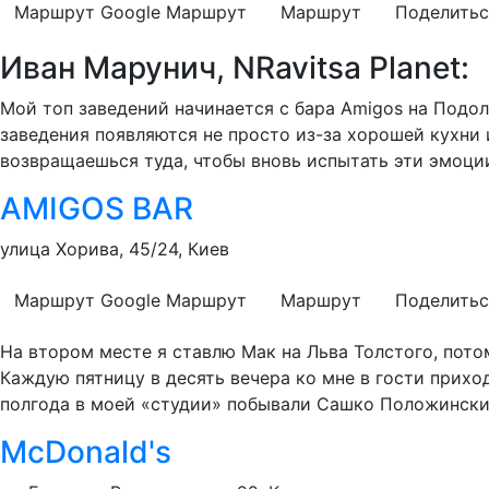
Маршрут Google
Маршрут
Маршрут
Поделитьс
Иван Марунич, NRavitsa Planet:
Мой топ заведений начинается с бара Amigos на Подол
заведения появляются не просто из-за хорошей кухни и
возвращаешься туда, чтобы вновь испытать эти эмоци
AMIGOS BAR
улица Хорива, 45/24, Киев
Маршрут Google
Маршрут
Маршрут
Поделитьс
На втором месте я ставлю Мак на Льва Толстого, пото
Каждую пятницу в десять вечера ко мне в гости прихо
полгода в моей «студии» побывали Сашко Положинский
McDonald's