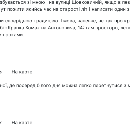
бувається зі мною і на вулиці Шовковичній, якщо в п
ут пожити якийсь час на старості літ і написати один з
ли своєрідною традицією. І мова, напевне, не так про кру
бі «Крапка Кома» на Антоновича, 14: там просторо, легк
чив роками.
я
На карте
зної, де посеред білого дня можна легко перетнутися з
я
На карте