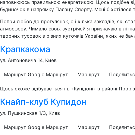
наповнююсь правильною енергетикою. Щось подібне від
будиночок в напрямку Палацу Спорту. Мені б хотілося т
Попри любов до прогулянок, є і кілька закладів, які ста
атмосферу. Чимало своїх зустрічей я призначаю в літпа
творчих тусовок з різних куточків України, яких не ба
Крапкакома
ул. Антоновича 14, Киев
Маршрут Google
Маршрут
Маршрут
Поделитьс
Щось схоже відбувається і в «Купідоні» в районі Прорі
Кнайп-клуб Купидон
ул. Пушкинская 1/3, Киев
Маршрут Google
Маршрут
Маршрут
Поделитьс