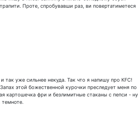
втрапити. Проте, спробувавши раз, ви повертатиметеся
 так уже сильнее некуда. Так что я напишу про КFC!
. Запах этой божественной курочки преследует меня по
ная картошечка фри и безлимитные стаканы с пепси - ну
 темноте.