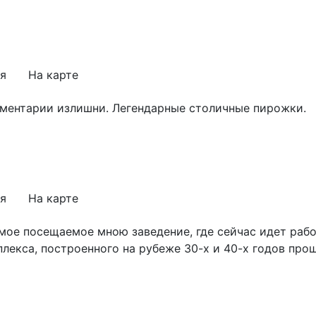
я
На карте
мментарии излишни. Легендарные столичные пирожки.
я
На карте
амое посещаемое мною заведение, где сейчас идет раб
лекса, построенного на рубеже 30-х и 40-х годов про