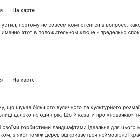
я
На карте
пустил, поэтому не совсем компетентен в вопросе, как
, именно этот в положительном ключе - предельно спок
я
На карте
му, що шукав більшого вуличного та культурного розмаїт
лиці далеко не один рік. Що й казати про «новачків» т
зі своїми горбистими ландшафтами ідеальне для цього м
ом, з якої поміж дерев відкривається неймовірної краси