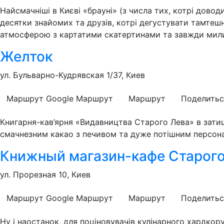
Найсмачніші в Києві «брауні» (з числа тих, котрі дов
десятки знайомих та друзів, котрі дегустувати тамтеш
атмосферою з картатими скатертинами та завжди мили
Желток
ул. Бульварно-Кудрявская 1/37, Киев
Маршрут Google
Маршрут
Маршрут
Поделитьс
Книгарня-кав’ярня «Видавництва Старого Лева» в затиш
смачнезним какао з печивом та дуже потішним персонал
Книжный магазин-кафе Старого
ул. Прорезная 10, Киев
Маршрут Google
Маршрут
Маршрут
Поделитьс
Ну і наостанок, для поціновувачів кулінарного хардкор