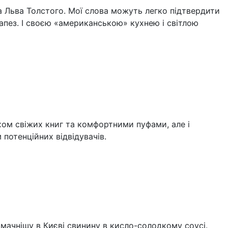
на Льва Толстого. Мої слова можуть легко підтвердити
апез. І своєю «американською» кухнею і світлою
хом свіжих книг та комфортними пуфами, але і
потенційних відвідувачів.
смачнішу в Києві свинину в кисло-солодкому соусі.