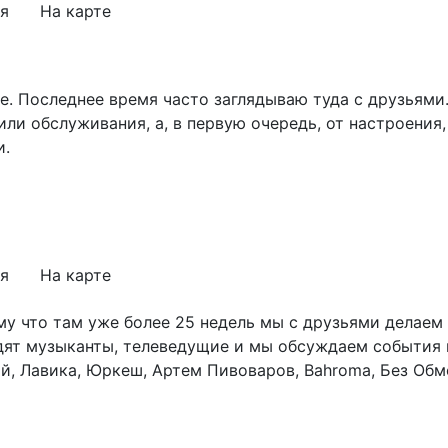
я
На карте
е. Последнее время часто заглядываю туда с друзьями
ли обслуживания, а, в первую очередь, от настроения,
и.
я
На карте
му что там уже более 25 недель мы с друзьями делаем 
дят музыканты, телеведущие и мы обсуждаем события н
, Лавика, Юркеш, Артем Пивоваров, Bahroma, Без Обм