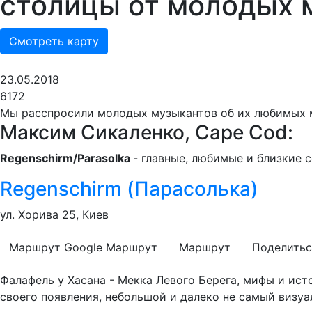
столицы от молодых 
Смотреть карту
23.05.2018
6172
Мы расспросили молодых музыкантов об их любимых ме
Максим Сикаленко, Cape Cod:
Regenschirm/Parasolka
- главные, любимые и близкие 
Regenschirm (Парасолька)
ул. Хорива 25, Киев
Маршрут Google
Маршрут
Маршрут
Поделитьс
Фалафель у Хасана - Мекка Левого Берега, мифы и ис
своего появления, небольшой и далеко не самый визуа