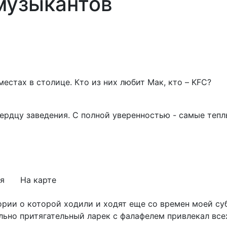
музыкантов
стах в столице. Кто из них любит Мак, кто – KFC?
сердцу заведения. С полной уверенностью - самые теп
я
На карте
тории о которой ходили и ходят еще со времен моей с
льно притягательный ларек с фалафелем привлекал все