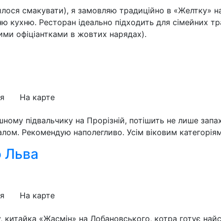
одилося смакувати), я замовляю традиційно в «Желтку» 
ню кухню. Ресторан ідеально підходить для сімейних тр
ми офіціантками в жовтих нарядах).
я
На карте
ному підвальчику на Прорізній, потішить не лише запа
ом. Рекомендую наполегливо. Усім віковим категоріям 
 Льва
я
На карте
у, китайка «Жасмін» на Лобановського, котра готує най