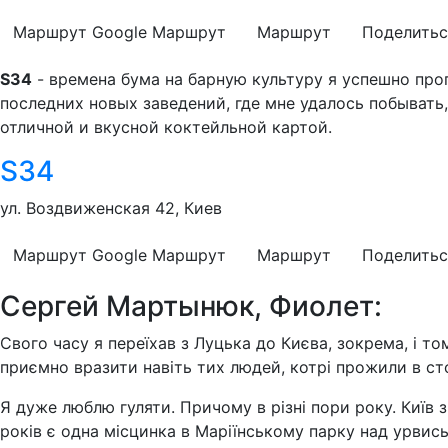
Маршрут Google
Маршрут
Маршрут
Поделитьс
S34
- времена бума на барную культуру я успешно про
последних новых заведений, где мне удалось побывать
отличной и вкусной коктейльной картой.
S34
ул. Воздвиженская 42, Киев
Маршрут Google
Маршрут
Маршрут
Поделитьс
Сергей Мартынюк, Фиолет:
Свого часу я переїхав з Луцька до Києва, зокрема, і то
приємно вразити навіть тих людей, котрі прожили в сто
Я дуже люблю гуляти. Причому в різні пори року. Київ 
років є одна місцинка в Маріїнському парку над урвиськ