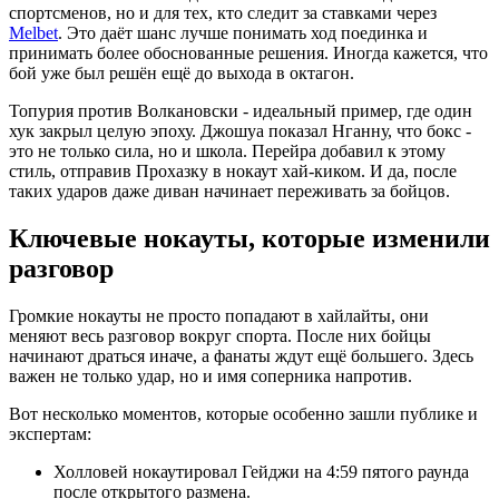
спортсменов, но и для тех, кто следит за ставками через
Melbet
. Это даёт шанс лучше понимать ход поединка и
принимать более обоснованные решения. Иногда кажется, что
бой уже был решён ещё до выхода в октагон.
Топурия против Волкановски - идеальный пример, где один
хук закрыл целую эпоху. Джошуа показал Нганну, что бокс -
это не только сила, но и школа. Перейра добавил к этому
стиль, отправив Прохазку в нокаут хай-киком. И да, после
таких ударов даже диван начинает переживать за бойцов.
Ключевые нокауты, которые изменили
разговор
Громкие нокауты не просто попадают в хайлайты, они
меняют весь разговор вокруг спорта. После них бойцы
начинают драться иначе, а фанаты ждут ещё большего. Здесь
важен не только удар, но и имя соперника напротив.
Вот несколько моментов, которые особенно зашли публике и
экспертам:
Холловей нокаутировал Гейджи на 4:59 пятого раунда
после открытого размена.