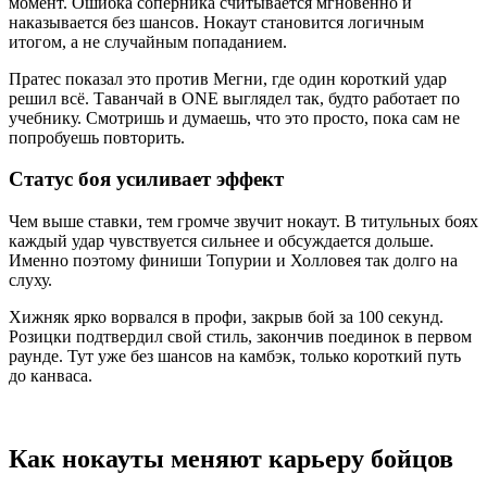
момент. Ошибка соперника считывается мгновенно и
наказывается без шансов. Нокаут становится логичным
итогом, а не случайным попаданием.
Пратес показал это против Мегни, где один короткий удар
решил всё. Таванчай в ONE выглядел так, будто работает по
учебнику. Смотришь и думаешь, что это просто, пока сам не
попробуешь повторить.
Статус боя усиливает эффект
Чем выше ставки, тем громче звучит нокаут. В титульных боях
каждый удар чувствуется сильнее и обсуждается дольше.
Именно поэтому финиши Топурии и Холловея так долго на
слуху.
Хижняк ярко ворвался в профи, закрыв бой за 100 секунд.
Розицки подтвердил свой стиль, закончив поединок в первом
раунде. Тут уже без шансов на камбэк, только короткий путь
до канваса.
Как нокауты меняют карьеру бойцов