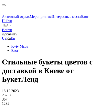
Активный отдых
Мероприятия
Интересные места
Блог
Найти
Войти
Добавить
Ua
Ru
En
Kyiv Maps
Блог
Стильные букеты цветов с
доставкой в Киеве от
БукетЛенд
18.12.2023
23757
367
1282