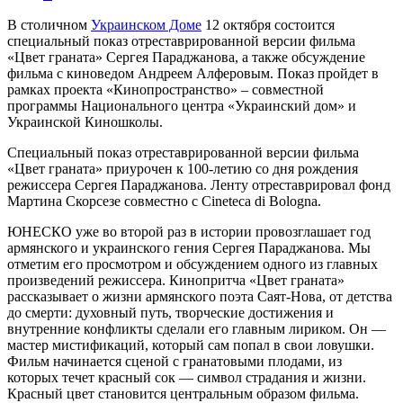
В столичном
Украинском Доме
12 октября состоится
специальный показ отреставрированной версии фильма
«Цвет граната» Сергея Параджанова, а также обсуждение
фильма с киноведом Андреем Алферовым. Показ пройдет в
рамках проекта «Кинопространство» – совместной
программы Национального центра «Украинский дом» и
Украинской Киношколы.
Специальный показ отреставрированной версии фильма
«Цвет граната» приурочен к 100-летию со дня рождения
режиссера Сергея Параджанова. Ленту отреставрировал фонд
Мартина Скорсезе совместно с Cineteca di Bologna.
ЮНЕСКО уже во второй раз в истории провозглашает год
армянского и украинского гения Сергея Параджанова. Мы
отметим его просмотром и обсуждением одного из главных
произведений режиссера. Кинопритча «Цвет граната»
рассказывает о жизни армянского поэта Саят-Нова, от детства
до смерти: духовный путь, творческие достижения и
внутренние конфликты сделали его главным лириком. Он —
мастер мистификаций, который сам попал в свои ловушки.
Фильм начинается сценой с гранатовыми плодами, из
которых течет красный сок — символ страдания и жизни.
Красный цвет становится центральным образом фильма.