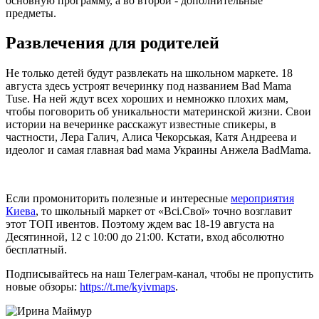
основную программу, а во второй - дополнительные
предметы.
Развлечения для родителей
Не только детей будут развлекать на школьном маркете. 18
августа здесь устроят вечеринку под названием Bad Mama
Tuse. На ней ждут всех хороших и немножко плохих мам,
чтобы поговорить об уникальности материнской жизни. Свои
истории на вечеринке расскажут известные спикеры, в
частности, Лера Галич, Алиса Чекорськая, Катя Андреева и
идеолог и самая главная bad мама Украины Анжела BadMama.
Если промониторить полезные и интересные
мероприятия
Киева
, то школьный маркет от «Всі.Свої» точно возглавит
этот ТОП ивентов. Поэтому ждем вас 18-19 августа на
Десятинной, 12 с 10:00 до 21:00. Кстати, вход абсолютно
бесплатный.
Подписывайтесь на наш Телеграм-канал, чтобы не пропустить
новые обзоры:
https://t.me/kyivmaps
.