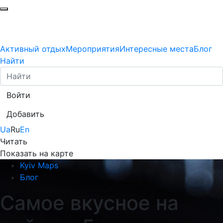
Активный отдых
Мероприятия
Интересные места
Блог
Найти
Войти
Добавить
Ua
Ru
En
Читать
Показать на карте
Kyiv Maps
Блог
Самое вкусное на