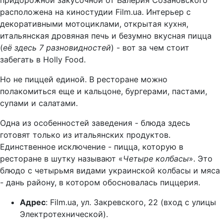
придорожной закусочной от Валерия Созановского
расположена на киностудии Film.ua. Интерьер с
декоративными мотоциклами, открытая кухня,
итальянская дровяная печь и безумно вкусная пицца
(
её здесь 7 разновидностей
) - вот за чем стоит
забегать в Holly Food.
Но не пиццей единой. В ресторане можно
полакомиться еще и кальцоне, бургерами, пастами,
супами и салатами.
Одна из особенностей заведения - блюда здесь
готовят только из итальянских продуктов.
Единственное исключение - пицца, которую в
ресторане в шутку называют «
Четыре колбасы
». Это
блюдо с четырьмя видами украинской колбасы и мяса
- дань району, в котором обосновалась пиццерия.
Адрес
: Film.ua, ул. Закревского, 22 (вход с улицы
Электротехнической).