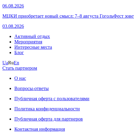
06.08.2026
МЦКИ приобретает новый смысл: 7–8 августа ГогольФест зове
03.08.2026
Активный отдых
Мероприятия
Интересные места
Блог
Ua
Ru
En
Стать партнером
О нас
Вопросы-ответы
Публичная оферта с пользователями
Политика конфиденциальности
Публичная оферта для партнеров
Контактная информация