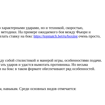
о характерными ударами, но и техникой, скоростью,
и методики. На примере ожидаемого боя между Фьюри и
елать ставку на бокс
https://topmatch.bet/ru/boxing
очень просто,
ду собой стилистикой и манерой игры, особенностями подачи.
ать ударов и удастся вымотать противника. Но весьма
ки на бокс в таком формате обеспечивают ряд особенностей.
м, навыкам. Среди основных видов отмечается: