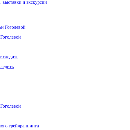
ы, выставки и экскурсии
 Гоголевой
следить
 Гоголевой
сного трейлраннинга