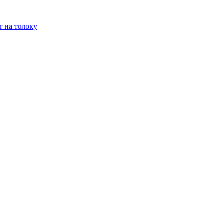
т на толоку