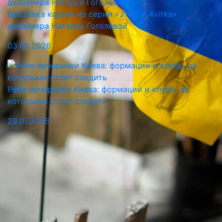
Выставка картин из серии «JYTTIA Kvitka»
дизайнера Натальи Гоголевой
03.08.2026
Рейв-вечеринки Киева: формации и клубы, за
которыми стоит следить
29.07.2026