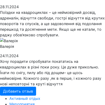
28.11.2024
Поїздки на квадроциклах – це неймовірний досвід,
адреналін, відчуття свободи, гострі відчуття від крутих
поворотів та спусків, а ще задоволення від подолання
перешкод та досягнення мети. Якщо ще не катали, то
раджу обов’язково спробувати.
Валерія
24.11.2024
Хочу порадити спробувати покататись на
квадроциклах в різні поки року. Це дуже прикольно.
Їхати по снігу, пилу або під дощем– це щось
неймовірне. Кожного разу ,як в перше, і кожного разу
нові неповторні та круті відчуття
Добавить отзыв
Активный отдых
Мероприятия