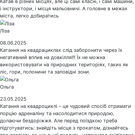
Катав в різних місцях, але ці самі класні, і самі машини,
і інструктори, і місця мальовничі. А головне в межах
міста, легко добиратись
Ліза
08.06.2025
Катання на квадрациклах слід заборонити через їх
негативний вплив на довкілля!!! Їх не можна
використовувати на природних територіях, таких як
ліс, гори, полонини та заповідні зони.
Ольга
23.05.2025
Катання на квадроциклі – це чудовий спосіб отримати
порцію адреналіну та насолодитися природою,
долаючи бездоріжжя. Але перед поїздкою треба
підготуватись: знайдіть місце з прокатом, дізнайтесь
про вартість та що в неї входить, наприклад екіпіровка,