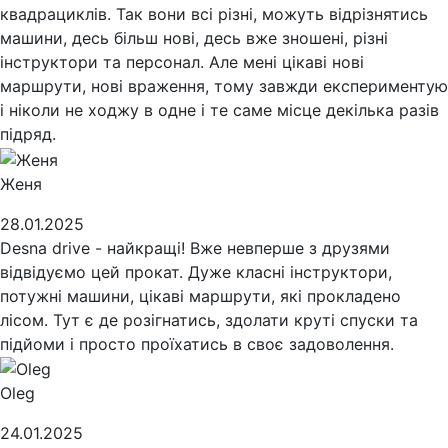
квадрациклів. Так вони всі різні, можуть відрізнятись
машини, десь більш нові, десь вже зношені, різні
інструктори та персонал. Але мені цікаві нові
маршрути, нові враження, тому завжди експериментую
і ніколи не ходжу в одне і те саме місце декілька разів
підряд.
Женя
28.01.2025
Desna drive - найкращі! Вже невперше з друзями
відвідуємо цей прокат. Дуже класні інструктори,
потужні машини, цікаві маршрути, які прокладено
лісом. Тут є де розігнатись, здолати круті спуски та
підйоми і просто проїхатись в своє задоволення.
Oleg
24.01.2025