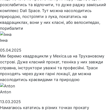
розслабитись та відпочити, то дуже раджу заміський
комплекс Dali Space. Тут можна насолодитись
природою, постріляти з лука, покататись на
квадрациклах, вони у них класні, або велосипедах,
порибалити
Інна
05.04.2025
Ми беремо квадрацикли у Mexica.ua на Трухановому
острові. Дуже класний прокат, техніка у них завжди
справна, інструктори уважні та професійні. Траси
проходять через дуже гарні локації, де можна
насолодитись краєвидами та природою
Anton
13.03.2025
Намагаюсь кататись в різних точках прокату