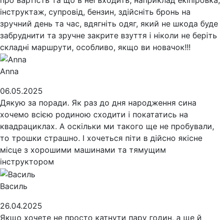
інструктаж, супровід, бензин, здійсніть бронь на
зручний день та час, вдягніть одяг, який не шкода буде
забруднити та зручне закрите взуття і ніколи не беріть
складні маршрути, особливо, якщо ви новачок!!!
Anna
06.05.2025
Дякую за поради. Як раз до дня народження сина
хочемо всією родиною сходити і покататись на
квадрациклах. А оскільки ми такого ще не пробували,
то трошки страшно. І хочеться піти в дійсно якісне
місце з хорошими машинами та тямущим
інструктором
Василь
26.04.2025
Якщо хочете не просто катнути пару годин, а ще й