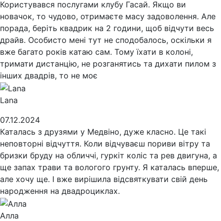
Користувався послугами клубу Гасай. Якщо ви
новачок, то чудово, отримаєте масу задоволення. Але
порада, беріть квадрик на 2 години, щоб відчути весь
драйв. Особисто мені тут не сподобалось, оскільки я
вже багато років катаю сам. Тому їхати в колоні,
тримати дистанцію, не розганятись та дихати пилом з
інших двадрів, то не моє
Lana
07.12.2024
Каталась з друзями у Медвіно, дуже класно. Це такі
неповторні відчуття. Коли відчуваєш пориви вітру та
бризки бруду на обличчі, гуркіт коліс та рев двигуна, а
ще запах трави та вологого грунту. Я каталась вперше,
але хочу ще. І вже вирішила відсвяткувати свій день
народження на двадроциклах.
Алла