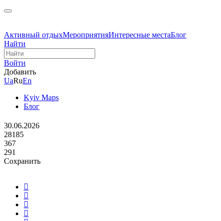
Активный отдых
Мероприятия
Интересные места
Блог
Найти
Войти
Добавить
Ua
Ru
En
Kyiv Maps
Блог
30.06.2026
28185
367
291
Сохранить