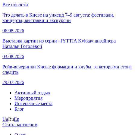
Все новости
Что делать в Киеве на уикенд 7–9 августа: фестивали,
концерты, выставки и экскурсии
06.08.2026
Выставка картин из серии «JYTTIA Kvitka» дизайнера
Натальи Гоголевой
03.08.2026
Рейв-вечеринки Киева: формации и клубы, за которыми стоит
следить
29.07.2026
Активный отдых
Мероприятия
Интересные места
Блог
Ua
Ru
En
Стать партнером
О нас