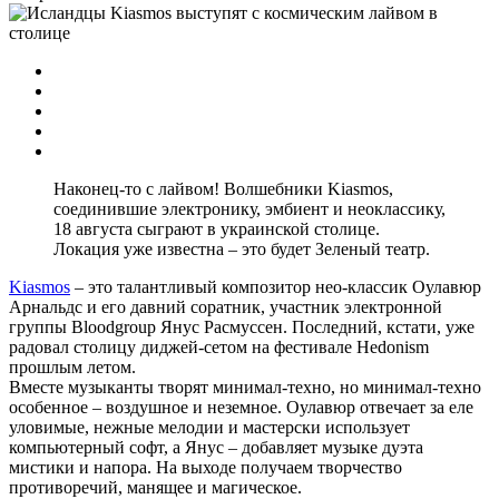
Наконец-то с лайвом! Волшебники Kiasmos,
соединившие электронику, эмбиент и неоклассику,
18 августа сыграют в украинской столице.
Локация уже известна – это будет Зеленый театр.
Kiasmos
– это талантливый композитор нео-классик Оулавюр
Арнальдс и его давний соратник, участник электронной
группы Bloodgroup Янус Расмуссен. Последний, кстати, уже
радовал столицу диджей-сетом на фестивале Hedonism
прошлым летом.
Вместе музыканты творят минимал-техно, но минимал-техно
особенное – воздушное и неземное. Оулавюр отвечает за еле
уловимые, нежные мелодии и мастерски использует
компьютерный софт, а Янус – добавляет музыке дуэта
мистики и напора. На выходе получаем творчество
противоречий, манящее и магическое.