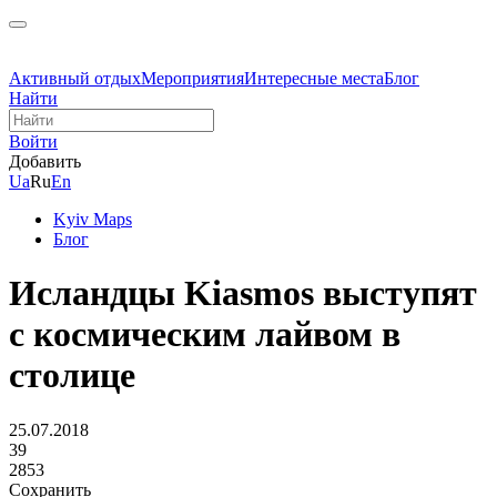
Активный отдых
Мероприятия
Интересные места
Блог
Найти
Войти
Добавить
Ua
Ru
En
Kyiv Maps
Блог
Исландцы Kiasmos выступят
с космическим лайвом в
столице
25.07.2018
39
2853
Сохранить