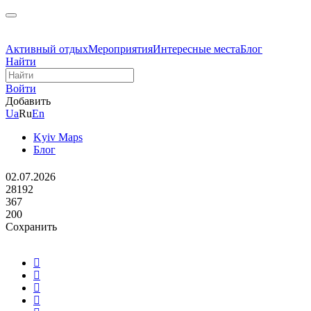
Активный отдых
Мероприятия
Интересные места
Блог
Найти
Войти
Добавить
Ua
Ru
En
Kyiv Maps
Блог
02.07.2026
28192
367
200
Сохранить