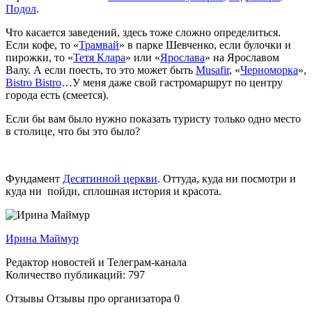
Подол
.
Что касается заведений, здесь тоже сложно определиться.
Если кофе, то «
Трамвай
» в парке Шевченко, если булочки и
пирожки, то «
Тетя Клара
» или «
Ярослава
» на Ярославом
Валу. А если поесть, то это может быть
Musafir
, «
Черноморка
»,
Bistro Bistro
…У меня даже свой гастромаршрут по центру
города есть (смеется).
Если бы вам было нужно показать туристу только одно место
в столице, что бы это было?
Фундамент
Десятинной церкви
. Оттуда, куда ни посмотри и
куда ни пойди, сплошная история и красота.
Ирина Маймур
Редактор новостей и Телеграм-канала
Количество публикаций: 797
Отзывы
Отзывы про организатора
0