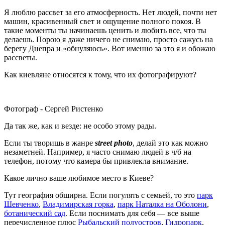
Я люблю рассвет за его атмосферность. Нет людей, почти нет
машин, красивенный свет и ощущение полного покоя. В
такие моменты ты начинаешь ценить и любить все, что ты
делаешь. Порою я даже ничего не снимаю, просто сажусь на
берегу Днепра и «обнуляюсь». Вот именно за это я и обожаю
рассветы.
Как киевляне относятся к тому, что их фотографируют?
Фотограф - Сергей Ристенко
Да так же, как и везде: не особо этому рады.
Если ты творишь в жанре
street photo
, делай это как можно
незаметней. Например, я часто снимаю людей в ч/б на
телефон, потому что камера бы привлекла внимание.
Какое лично ваше любимое место в Киеве?
Тут география обширна. Если погулять с семьей, то это
парк
Шевченко
,
Владимирская горка
,
парк Наталка на Оболони
,
ботанический сад
. Если поснимать для себя — все выше
перечисленное плюс
Рыбальский полуостров
,
Гидропарк
,