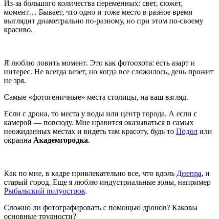
Из-за большого количества переменных: свет, сюжет,
момент… Бывает, что одно и тоже место в разное время
выглядит диаметрально по-разному, но при этом по-своему
красиво.
Я люблю ловить момент. Это как фотоохота: есть азарт и
интерес. Не всегда везет, но когда все сложилось, день прожит
не зря.
Самые «фотогеничные» места столицы, на ваш взгляд.
Если с дрона, то места у воды или центр города. А если с
камерой — повсюду. Мне нравится оказываться в самых
неожиданных местах и видеть там красоту, будь то
Подол
или
окраина
Академгородка
.
Как по мне, в кадре привлекательно все, что вдоль
Днепра
, и
старый город. Еще я люблю индустриальные зоны, например
Рыбальский полуостров
.
Сложно ли фотографировать с помощью дронов? Каковы
основные трудности?