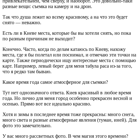
привлекательней, чем сверху, и наоборот. Это довольно-таки
разные вещи: съемка на камеру и на дрон.
Так что душа лежит ко всему красивому, а на что это будет
снято — неважно.
Есть ли в Киеве места, которые бы вы хотели снять, но пока
по разным причинам не выходит?
Конечно. Часто, когда по делам катаюсь по Киеву, нахожу
места, где я бы полетал или поснимал, и отмечаю эти точки на
карте. Также периодически ищу интересные места с помощью
карт. Например, левый берег для меня табула раса из-за того,
что я редко там бываю.
Какое время года самое атмосферное для съемки?
Тут нет однозначного ответа. Киев красивый в любое время
года. Но лично для меня город особенно прекрасен весной и
осенью. Прямо вот все идеально красиво.
Хотя и зимы в последнее время тоже прекрасны: много снега,
много света и разные атмосферные явления (туман, иней). Для
фото это замечательно.
У вас много рассветных фото. В чем магия этого времени?