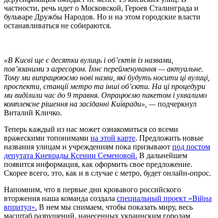
частности, речь идет о Московской, Героев Сталинграда и
бульваре Дружбы Народов. Но и на этом городские власти
останавливаться не собираются.
«В Києві ще є десятки вулиць і об’єктів із назвами,
пов’язаними з агресором. Їхнє перейменування — актуальне.
Тому ми випрацююємо нові назви, які будуть носити ці вулиці,
проспекти, станції метро та інші об’єкти. На ці процедури
ми виділили час до 9 травня. Опрацюємо пакетом і ухвалимо
комплексне рішення на засіданні Київради», —
подчеркнул
Виталий Кличко.
Теперь каждый из нас может ознакомиться со всеми
вражескими топонимами
на этой карте
. Предложить новые
названия улицам и учреждениям пока призывают
под постом
депутата Киеврады Ксении Семеновой.
В дальнейшем
появится информация, как оформить свое предложение.
Скорее всего, это, как и в случае с метро, ​​будет онлайн-опрос.
Напомним, что в первые дни кровавого российского
вторжения наша команда создала
специальный проект «Війна
впритул».
В нем мы снимаем, чтобы показать миру, весь
масштаб разрушений, нанесенных украинским городам