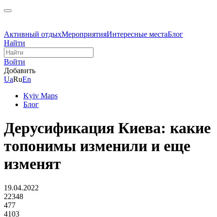
Активный отдых
Мероприятия
Интересные места
Блог
Найти
Войти
Добавить
Ua
Ru
En
Kyiv Maps
Блог
Дерусификация Киева: какие
топонимы изменили и еще
изменят
19.04.2022
22348
477
4103