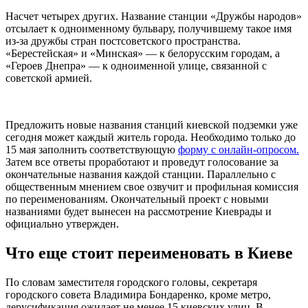
Насчет четырех других. Название станции «Дружбы народов»
отсылает к одноименному бульвару, получившему такое имя
из-за дружбы стран постсоветского пространства.
«Берестейская» и «Минская» — к белорусским городам, а
«Героев Днепра» — к одноименной улице, связанной с
советской армией.
Предложить новые названия станций киевской подземки уже
сегодня может каждый житель города. Необходимо только до
15 мая заполнить соответствующую
форму с онлайн-опросом.
Затем все ответы проработают и проведут голосование за
окончательные названия каждой станции. Параллельно с
общественным мнением свое озвучит и профильная комиссия
по переименованиям. Окончательный проект с новыми
названиями будет вынесен на рассмотрение Киеврады и
официально утвержден.
Что еще стоит переименовать в Киеве
По словам заместителя городского головы, секретаря
городского совета Владимира Бондаренко, кроме метро, ​​
дерусификация ожидает не менее 15 киевских улиц. В