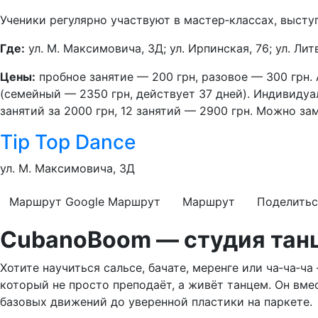
Ученики регулярно участвуют в мастер‑классах, высту
Где:
ул. М. Максимовича, 3Д; ул. Ирпинская, 76; ул. Ли
Цены:
пробное занятие — 200 грн, разовое — 300 грн. 
(семейный — 2350 грн, действует 37 дней). Индивидуаль
занятий за 2000 грн, 12 занятий — 2900 грн. Можно замо
Tip Top Dance
ул. М. Максимовича, 3Д
Маршрут Google
Маршрут
Маршрут
Поделитьс
CubanoBoom — студия танц
Хотите научиться сальсе, бачате, меренге или ча‑ча‑ч
который не просто преподаёт, а живёт танцем. Он вм
базовых движений до уверенной пластики на паркете.