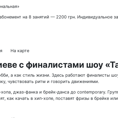
енальная»
абонемент на 8 занятий — 2200 грн. Индивидуальное за
а
я
На карте
Киеве с финалистами шоу «Т
хобби, а как стиль жизни. Здесь работают финалисты ш
ку, чувствовать ритм и говорить движениями.
хопа, джаз-фанка и брейк-данса до contemporary. Групп
т, как качать в хип-хопе, поставят фризы в брейке или