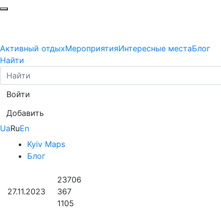
Активный отдых
Мероприятия
Интересные места
Блог
Найти
Войти
Добавить
Ua
Ru
En
Kyiv Maps
Блог
23706
27.11.2023
367
1105