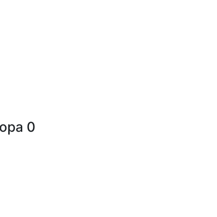
тора
0