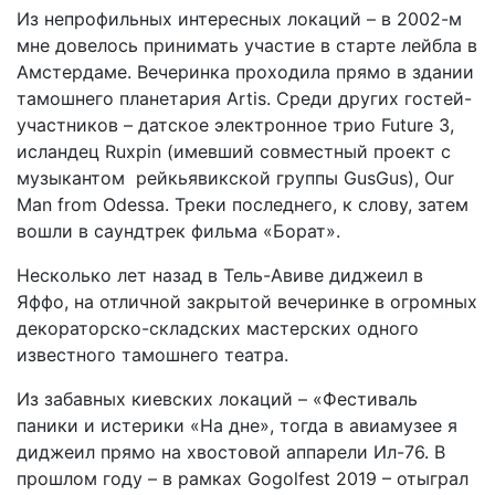
Из непрофильных интересных локаций – в 2002-м
мне довелось принимать участие в старте лейбла в
Амстердаме. Вечеринка проходила прямо в здании
тамошнего планетария Artis. Среди других гостей-
участников – датское электронное трио Future 3,
исландец Ruxpin (имевший совместный проект с
музыкантом рейкьявикской группы GusGus), Our
Man from Odessa. Треки последнего, к слову, затем
вошли в саундтрек фильма «Борат».
Несколько лет назад в Тель-Авиве диджеил в
Яффо, на отличной закрытой вечеринке в огромных
декораторско-складских мастерских одного
известного тамошнего театра.
Из забавных киевских локаций – «Фестиваль
паники и истерики «На дне», тогда в авиамузее я
диджеил прямо на хвостовой аппарели Ил-76. В
прошлом году – в рамках Gogolfest 2019 – отыграл