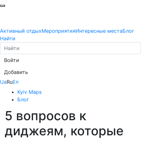
Активный отдых
Мероприятия
Интересные места
Блог
Найти
Войти
Добавить
Ua
Ru
En
Kyiv Maps
Блог
5 вопросов к
диджеям, которые