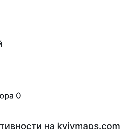
й
тора
0
ктивности на
kyivmaps.com