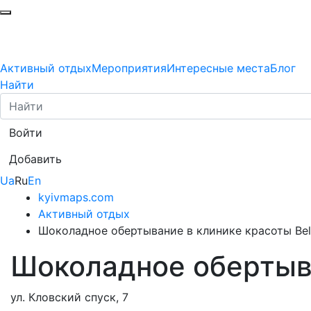
Активный отдых
Мероприятия
Интересные места
Блог
Найти
Войти
Добавить
Ua
Ru
En
kyivmaps.com
Активный отдых
Шоколадное обертывание в клинике красоты Bel
Шоколадное обертыва
ул. Кловский спуск, 7