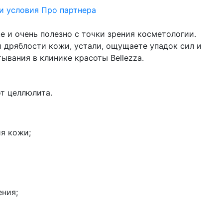
и условия
Про партнера
е и очень полезно с точки зрения косметологии.
и дряблости кожи, устали, ощущаете упадок сил и
вания в клинике красоты Bellezza.
от целлюлита.
ия кожи;
ения;