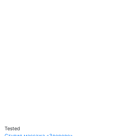
Tested
Студия массажа «‎‎Здорово»