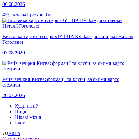
06.08.2026
#Культура
#Прес-релізи
Виставка картин із серії «JYTTIA Kvitka» дизайнерки Наталії
Гоголєвої
03.08.2026
Рейв-вечірки Києва: формації та клуби, за якими варто
стежити
29.07.2026
Куди піти?
Події
Цікаві місця
Блог
Ua
Ru
En
Стати партнером