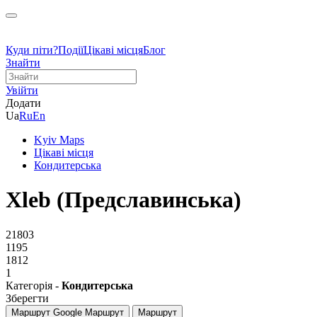
Куди піти?
Події
Цікаві місця
Блог
Знайти
Увійти
Додати
Ua
Ru
En
Kyiv Maps
Цікаві місця
Кондитерська
Xleb (Предславинська)
21803
1195
1812
1
Категорія -
Кондитерська
Зберегти
Маршрут Google
Маршрут
Маршрут