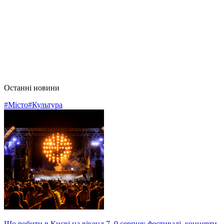
Останні новини
#Місто
#Культура
Що робити в Києві на вікенд 7–9 серпня: фестивалі, концерти,