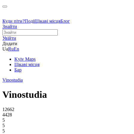
Куди піти?
Події
Цікаві місця
Блог
Знайти
Увійти
Додати
Ua
Ru
En
Kyiv Maps
Цікаві місця
Бар
Vinostudia
Vinostudia
12662
4428
5
5
5