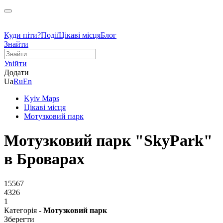
Куди піти?
Події
Цікаві місця
Блог
Знайти
Увійти
Додати
Ua
Ru
En
Kyiv Maps
Цікаві місця
Мотузковий парк
Мотузковий парк "SkyPark"
в Броварах
15567
4326
1
Категорія -
Мотузковий парк
Зберегти