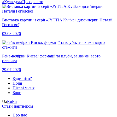
#Культура
#Прес-релізи
Виставка картин із серії «JYTTIA Kvitka» дизайнерки Наталії
Гоголєвої
03.08.2026
Рейв-вечірки Києва: формації та клуби, за якими варто
стежити
29.07.2026
Куди піти?
Події
Цікаві місця
Блог
Ua
Ru
En
Стати партнером
Про нас