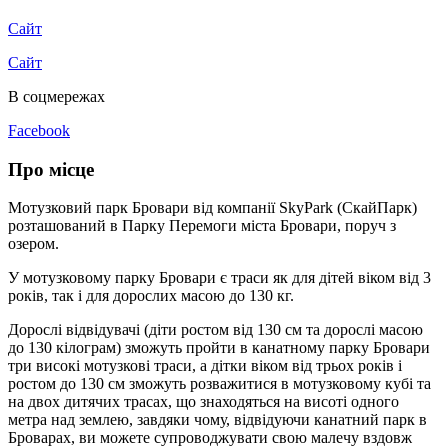
Сайт
Сайт
В соцмережах
Facebook
Про місце
Мотузковий парк Бровари від компанії SkyPark (СкайПарк)
розташований в Парку Перемоги міста Бровари, поруч з
озером.
У мотузковому парку Бровари є траси як для дітей віком від 3
років, так і для дорослих масою до 130 кг.
Дорослі відвідувачі (діти ростом від 130 см та дорослі масою
до 130 кілограм) зможуть пройти в канатному парку Бровари
три високі мотузкові траси, а дітки віком від трьох років і
ростом до 130 см зможуть розважитися в мотузковому кубі та
на двох дитячих трасах, що знаходяться на висоті одного
метра над землею, завдяки чому, відвідуючи канатний парк в
Броварах, ви можете супроводжувати свою малечу вздовж