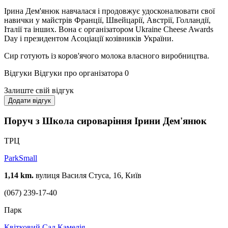
Ірина Дем'янюк навчалася і продовжує удосконалювати свої
навички у майстрів Франції, Швейцарії, Австрії, Голландії,
Італії та інших. Вона є організатором Ukraine Cheese Awards
Day і президентом Асоціації козівників України.
Сир готують із коров'ячого молока власного виробництва.
Відгуки
Відгуки про організатора
0
Залиште свій відгук
Додати відгук
Поруч з Школа сироваріння Ірини Дем'янюк
ТРЦ
ParkSmall
1,14 km.
вулиця Василя Стуса, 16, Київ
(067) 239-17-40
Парк
Квітковий Сад Камелія