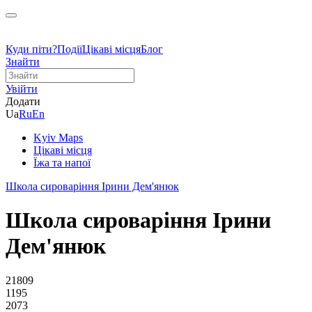
Куди піти?
Події
Цікаві місця
Блог
Знайти
Увійти
Додати
Ua
Ru
En
Kyiv Maps
Цікаві місця
Їжа та напої
Школа сироваріння Ірини Дем'янюк
Школа сироваріння Ірини
Дем'янюк
21809
1195
2073