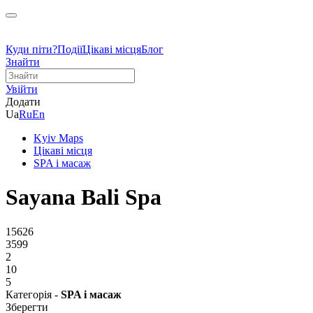
Куди піти?
Події
Цікаві місця
Блог
Знайти
Увійти
Додати
Ua
Ru
En
Kyiv Maps
Цікаві місця
SPA і масаж
Sayana Bali Spa
15626
3599
2
10
5
Категорія -
SPA і масаж
Зберегти