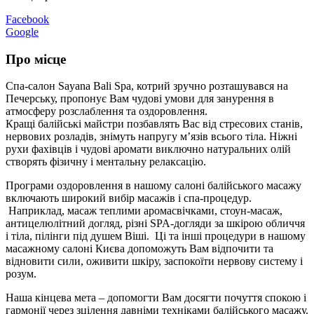
Facebook
Google
Про місце
Спа-салон Sayana Bali Spa, котрий зручно розташувався на
Печерську, пропонує Вам чудові умови для занурення в
атмосферу розслаблення та оздоровлення.
Кращі балійські майстри позбавлять Вас від стресових станів,
нервових розладів, знімуть напругу м’язів всього тіла. Ніжні
рухи фахівців і чудові аромати виключно натуральних олій
створять фізичну і ментальну релаксацію.
Програми оздоровлення в нашому салоні балійського масажу
включають широкий вибір масажів і спа-процедур.
Наприклад, масаж теплими аромасвічками, стоун-масаж,
антицелюлітний догляд, різні SPA-догляди за шкірою обличчя
і тіла, пілінги під душем Віші. Ці та інші процедури в нашому
масажному салоні Києва допоможуть Вам відпочити та
відновити сили, оживити шкіру, заспокоїти нервову систему і
розум.
Наша кінцева мета – допомогти Вам досягти почуття спокою і
гармонії через зцілення давніми техніками балійського масажу.