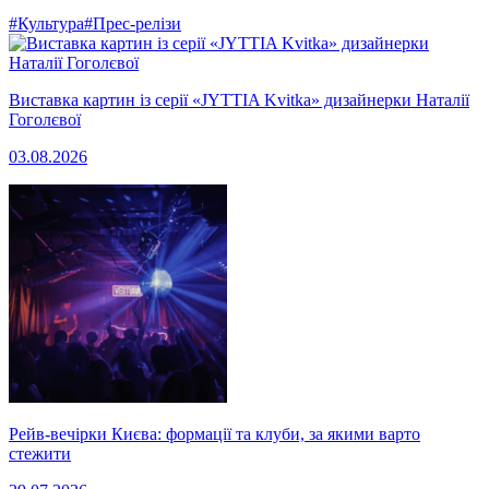
#Культура
#Прес-релізи
Виставка картин із серії «JYTTIA Kvitka» дизайнерки Наталії
Гоголєвої
03.08.2026
Рейв-вечірки Києва: формації та клуби, за якими варто
стежити