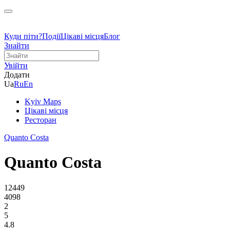
Куди піти?
Події
Цікаві місця
Блог
Знайти
Увійти
Додати
Ua
Ru
En
Kyiv Maps
Цікаві місця
Ресторан
Quanto Costa
Quanto Costa
12449
4098
2
5
4.8