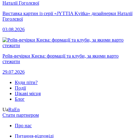
Виставка картин із серії «JYTTIA Kvitka» дизайнерки Наталії
Гоголєвої
03.08.2026
Рейв-вечірки Києва: формації та клуби, за якими варто
стежити
29.07.2026
Куди піти?
Події
Цікаві місця
Блог
Ua
Ru
En
Стати партнером
Про нас
Питання-відповіді