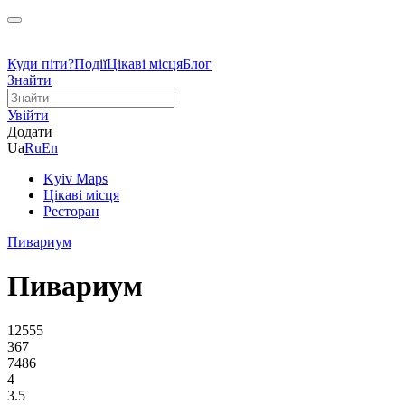
Куди піти?
Події
Цікаві місця
Блог
Знайти
Увійти
Додати
Ua
Ru
En
Kyiv Maps
Цікаві місця
Ресторан
Пивариум
Пивариум
12555
367
7486
4
3.5