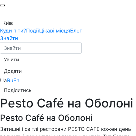
Київ
Куди піти?
Події
Цікаві місця
Блог
Знайти
Увійти
Додати
Ua
Ru
En
Поділитись
Pesto Café на Оболоні
Pesto Café на Оболоні
Затишні і світлі ресторани PESTO CAFE кожен день