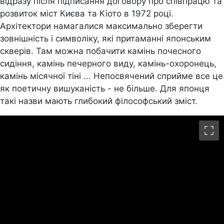
відразу після підписання договору про співпрацю та
розвиток міст Києва та Кіото в 1972 році.
Архітектори намагалися максимально зберегти
зовнішність і символіку, які притаманні японським
скверів. Там можна побачити камінь почесного
сидіння, камінь печерного виду, камінь-охоронець,
камінь місячної тіні ... Непосвячений сприйме все це
як поетичну вишуканість - не більше. Для японця
такі назви мають глибокий філософський зміст.