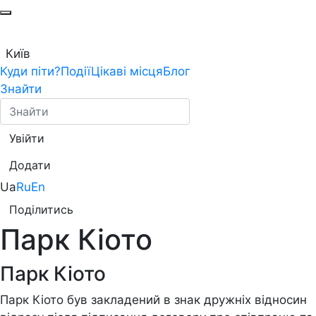
Київ
Куди піти?
Події
Цікаві місця
Блог
Знайти
Увійти
Додати
Ua
Ru
En
Поділитись
Парк Кіото
Парк Кіото
Парк Кіото був закладений в знак дружніх відносин