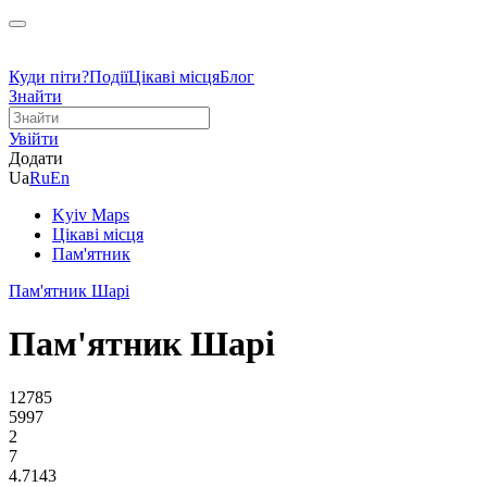
Куди піти?
Події
Цікаві місця
Блог
Знайти
Увійти
Додати
Ua
Ru
En
Kyiv Maps
Цікаві місця
Пам'ятник
Пам'ятник Шарі
Пам'ятник Шарі
12785
5997
2
7
4.7143