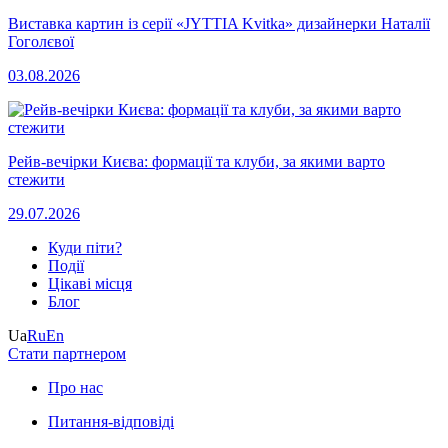
Виставка картин із серії «JYTTIA Kvitka» дизайнерки Наталії
Гоголєвої
03.08.2026
Рейв-вечірки Києва: формації та клуби, за якими варто
стежити
29.07.2026
Куди піти?
Події
Цікаві місця
Блог
Ua
Ru
En
Стати партнером
Про нас
Питання-відповіді