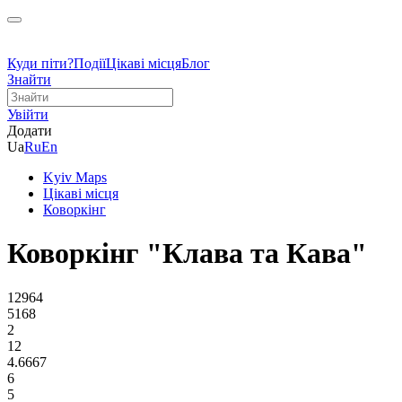
Куди піти?
Події
Цікаві місця
Блог
Знайти
Увійти
Додати
Ua
Ru
En
Kyiv Maps
Цікаві місця
Коворкінг
Коворкінг "Клава та Кава"
12964
5168
2
12
4.6667
6
5