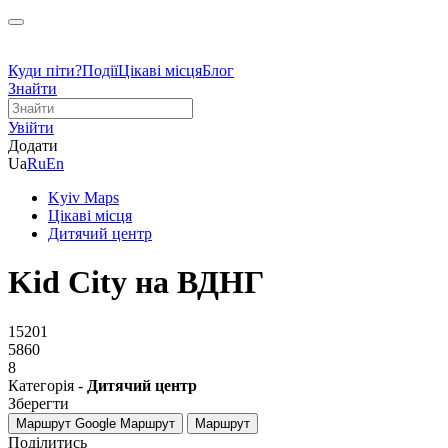
Куди піти?
Події
Цікаві місця
Блог
Знайти
Увійти
Додати
Ua
Ru
En
Kyiv Maps
Цікаві місця
Дитячий центр
Kid City на ВДНГ
15201
5860
8
Категорія -
Дитячий центр
Зберегти
Маршрут Google
Маршрут
Маршрут
Поділитись