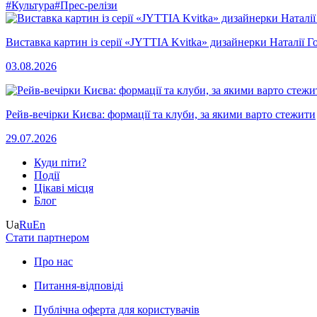
#Культура
#Прес-релізи
Виставка картин із серії «JYTTIA Kvitka» дизайнерки Наталії Г
03.08.2026
Рейв-вечірки Києва: формації та клуби, за якими варто стежити
29.07.2026
Куди піти?
Події
Цікаві місця
Блог
Ua
Ru
En
Стати партнером
Про нас
Питання-відповіді
Публічна оферта для користувачів