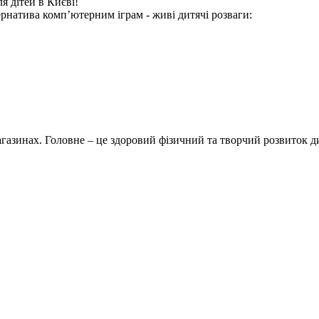
я дітей в Києві!
ернатива комп’ютерним іграм - живі дитячі розваги:
магазинах. Головне – це здоровий фізичний та творчий розвиток д