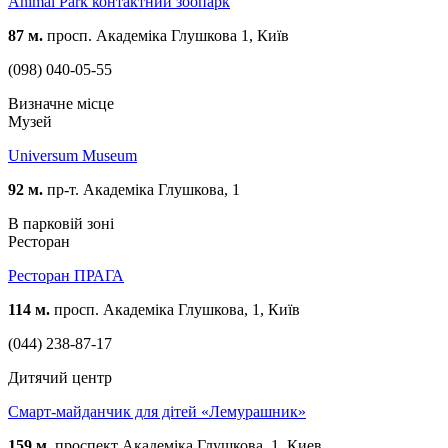
Animal Park контактний зоопарк
87 м.
просп. Академіка Глушкова 1, Київ
(098) 040-05-55
Визначне місце
Музей
Universum Museum
92 м.
пр-т. Академіка Глушкова, 1
В парковій зоні
Ресторан
Ресторан ПРАГА
114 м.
просп. Академіка Глушкова, 1, Київ
(044) 238-87-17
Дитячий центр
Смарт-майданчик для дітей «Лемурашник»
159 м.
проспект Академіка Глушкова, 1, Киев