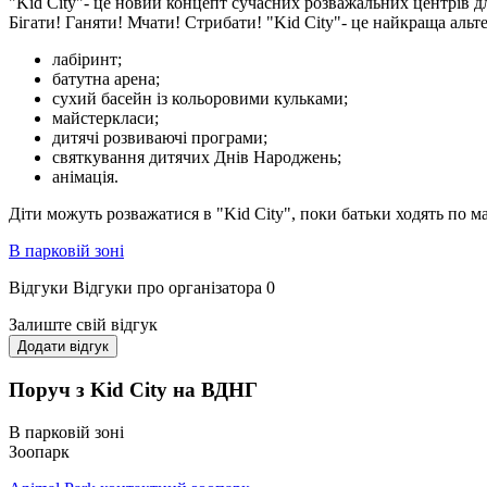
"Kid City"- це новий концепт сучасних розважальних центрів дл
Бігати! Ганяти! Мчати! Стрибати! "Kid City"- це найкраща альт
лабіринт;
батутна арена;
сухий басейн із кольоровими кульками;
майстеркласи;
дитячі розвиваючі програми;
святкування дитячих Днів Народжень;
анімація.
Діти можуть розважатися в "Kid City", поки батьки ходять по 
В парковій зоні
Відгуки
Відгуки про організатора
0
Залиште свій відгук
Додати відгук
Поруч з Kid City на ВДНГ
В парковій зоні
Зоопарк