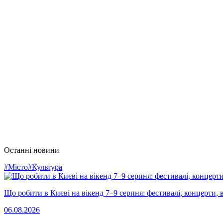
Останні новини
#Місто
#Культура
Що робити в Києві на вікенд 7–9 серпня: фестивалі, концерти, в
06.08.2026