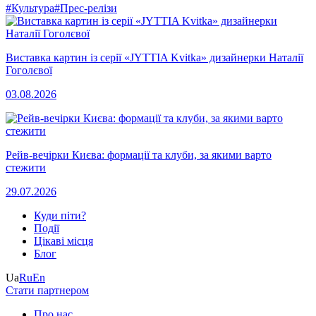
#Культура
#Прес-релізи
Виставка картин із серії «JYTTIA Kvitka» дизайнерки Наталії
Гоголєвої
03.08.2026
Рейв-вечірки Києва: формації та клуби, за якими варто
стежити
29.07.2026
Куди піти?
Події
Цікаві місця
Блог
Ua
Ru
En
Стати партнером
Про нас