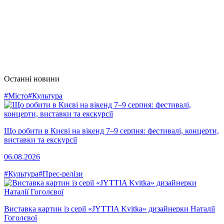
Останні новини
#Місто
#Культура
Що робити в Києві на вікенд 7–9 серпня: фестивалі, концерти,
виставки та екскурсії
06.08.2026
#Культура
#Прес-релізи
Виставка картин із серії «JYTTIA Kvitka» дизайнерки Наталії
Гоголєвої