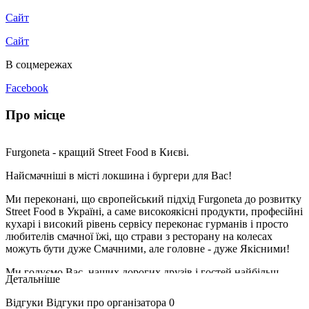
Сайт
Сайт
В соцмережах
Facebook
Про місце
Furgoneta - кращий Street Food в Києві.
Найсмачніші в місті локшина і бургери для Вас!
Ми переконані, що європейський підхід Furgoneta до розвитку
Street Food в Україні, а саме високоякісні продукти, професійні
кухарі і високий рівень сервісу переконає гурманів і просто
любителів смачної їжі, що страви з ресторану на колесах
можуть бути дуже Смачними, але головне - дуже Якісними!
Ми годуємо Вас, наших дорогих друзів і гостей найбільш
Детальніше
смачними стравами, ретельно підбираючи інгредієнти і
готуючи handmade соуси для справжніх, автентичних
Відгуки
Відгуки про організатора
0