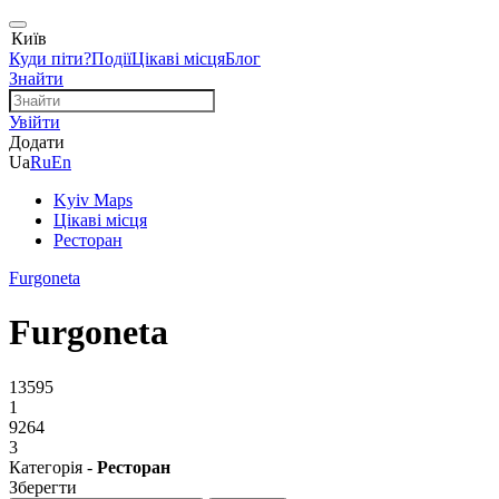
Київ
Куди піти?
Події
Цікаві місця
Блог
Знайти
Увійти
Додати
Ua
Ru
En
Kyiv Maps
Цікаві місця
Ресторан
Furgoneta
Furgoneta
13595
1
9264
3
Категорія -
Ресторан
Зберегти