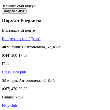
американських бургерів і паназиатской локшини і рису! Ми
впевнені - смачна їжа повинна бути максимально
Залиште свій відгук
натуральною і корисною!
Додати відгук
І завжди пам'ятайте - ми готуємо для Вас з любов'ю!
Поруч з Furgoneta
Виставковий центр
Конференц хол "Депо"
48 м.
вулиця Антоновича, 52, Київ
(044) 200-17-58
Паб
Crazy Jack pub
53 м.
вул. Антоновича, 47, Київ
(067) 470-29-29
Нічний клуб
Fifty club