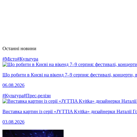
Останні новини
#Місто
#Культура
Що робити в Києві на вікенд 7–9 серпня: фестивалі, концерти, в
06.08.2026
#Культура
#Прес-релізи
Виставка картин із серії «JYTTIA Kvitka» дизайнерки Наталії Г
03.08.2026