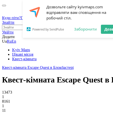
Дозвольте сайту kyivmaps.com
відправляти вам сповіщення на
робочий стіл.
Куди піти?
Події
Цікаві місця
Блог
Знайти
Заборонити
Доз
Powered by SendPulse
Увійти
Додати
Ua
Ru
En
Kyiv Maps
Цікаві місця
Квест-кімната
Квест-кімната Escape Quest в Блокбастері
Квест-кімната Escape Quest в
13473
1
8161
1
11