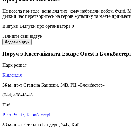
Це весела пригода, вона для тих, кому набридли робочі будні. 
деякий час перетворитесь на героїв мультику та маєте приймати
Відгуки
Відгуки про організатора
0
Залиште свій відгук
Додати відгук
Поруч з Квест-кімната Escape Quest в Блокбастері
Парк розваг
Кідландія
36 м.
пр-т Степана Бандери, 34В, РЦ «Блокбастер»
(044) 498-48-48
Паб
Beer Point у Блокбастері
53 м.
пр-т. Степана Бандери, 34В, Київ