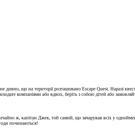
 не дивно, що на території розташовано Escape Quest. Наразі кве
риходьте компаніями або вдвох, беріть з собою дітей або замовляйт
звичайно ж, капітан Джек, той самий, що зачарував всіх у однойм
игоди починаються!