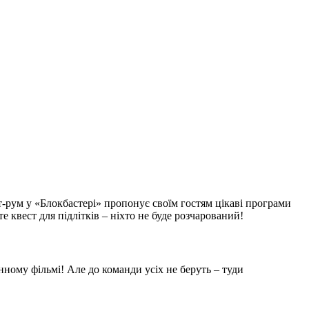
ст-рум у «Блокбастері» пропонує своїм гостям цікаві програми
е квест для підлітків – ніхто не буде розчарований!
енному фільмі! Але до команди усіх не беруть – туди