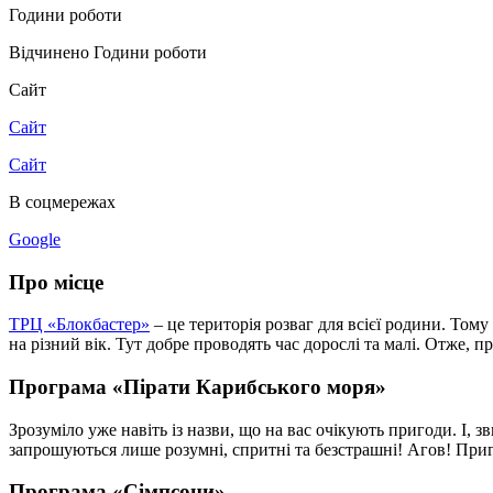
Години роботи
Відчинено
Години роботи
Сайт
Сайт
Сайт
В соцмережах
Google
Про місце
ТРЦ «Блокбастер»
– це територія розваг для всієї родини. Тому
на різний вік. Тут добре проводять час дорослі та малі. Отже, п
Програма «Пірати Карибського моря»
Зрозуміло уже навіть із назви, що на вас очікують пригоди. І, 
запрошуються лише розумні, спритні та безстрашні! Агов! Пр
Програма «Сімпсони»