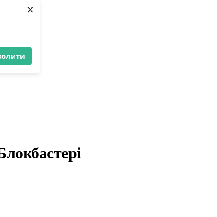
×
волити
 Блокбастері