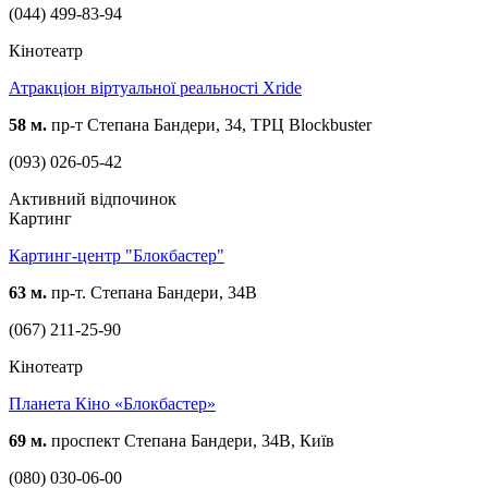
(044) 499-83-94
Кінотеатр
Атракціон віртуальної реальності Xride
58 м.
пр-т Степана Бандери, 34, ТРЦ Blockbuster
(093) 026-05-42
Активний відпочинок
Картинг
Картинг-центр "Блокбастер"
63 м.
пр-т. Степана Бандери, 34В
(067) 211-25-90
Кінотеатр
Планета Кіно «Блокбастер»
69 м.
проспект Степана Бандери, 34B, Київ
(080) 030-06-00