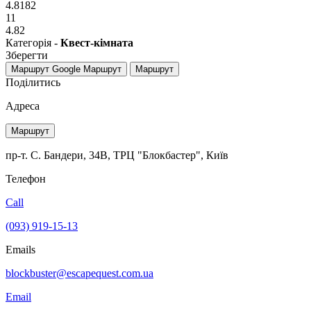
4.8182
11
4.82
Категорія -
Квест-кімната
Зберегти
Маршрут Google
Маршрут
Маршрут
Поділитись
Адреса
Маршрут
пр-т. С. Бандери, 34В, ТРЦ "Блокбастер", Київ
Телефон
Call
(093) 919-15-13
Emails
blockbuster@escapequest.com.ua
Email