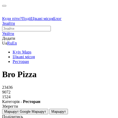
Куди піти?
Події
Цікаві місця
Блог
Знайти
Увійти
Додати
Ua
Ru
En
Kyiv Maps
Цікаві місця
Ресторан
Bro Pizza
23436
9072
1524
Категорія -
Ресторан
Зберегти
Маршрут Google
Маршрут
Маршрут
Поділитись