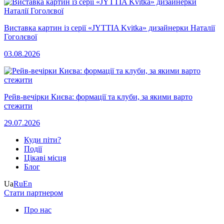
Виставка картин із серії «JYTTIA Kvitka» дизайнерки Наталії
Гоголєвої
03.08.2026
Рейв-вечірки Києва: формації та клуби, за якими варто
стежити
29.07.2026
Куди піти?
Події
Цікаві місця
Блог
Ua
Ru
En
Стати партнером
Про нас