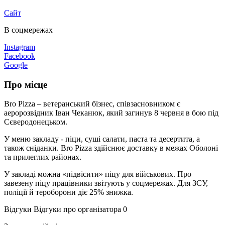
Сайт
В соцмережах
Instagram
Facebook
Google
Про місце
Bro Pizza – ветеранський бізнес, співзасновником є
аеророзвідник Іван Чеканюк, який загинув 8 червня в бою під
Сєверодонецьком.
У меню закладу - піци, суші салати, паста та десертита, а
також сніданки. Bro Pizza здійснює доставку в межах Оболоні
та прилеглих районах.
У закладі можна «підвісити» піцу для військових. Про
завезену піцу працівники звітують у соцмережах. Для ЗСУ,
поліції й тероборони діє 25% знижка.
Відгуки
Відгуки про організатора
0