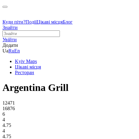
Куди піти?
Події
Цікаві місця
Блог
Знайти
Увійти
Додати
Ua
Ru
En
Kyiv Maps
Цікаві місця
Ресторан
Argentina Grill
12471
16876
6
4
4.75
4
4.75