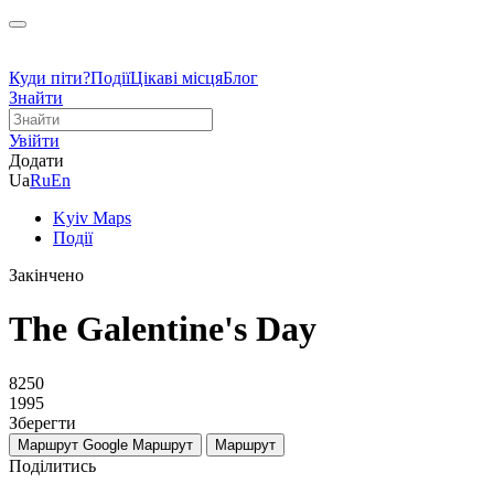
Куди піти?
Події
Цікаві місця
Блог
Знайти
Увійти
Додати
Ua
Ru
En
Kyiv Maps
Події
Закінчено
The Galentine's Day
8250
1995
Зберегти
Маршрут Google
Маршрут
Маршрут
Поділитись