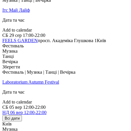
Музика | Танці | Вечірка
Ітс Май Лайф
Дата та час
Add to calendar
СБ
29 сер
17:00-22:00
FEELS GARDEN
просп. Академіка Глушкова 1
Київ
Фестиваль
Музика
Танці
Вечірка
Зберегти
Фестиваль | Музика | Танці | Вечірка
Laboratorium Autumn Festival
Дата та час
Add to calendar
СБ
05 вер
12:00-22:00
НД
06 вер
12:00-22:00
Всі дати
Київ
Музика