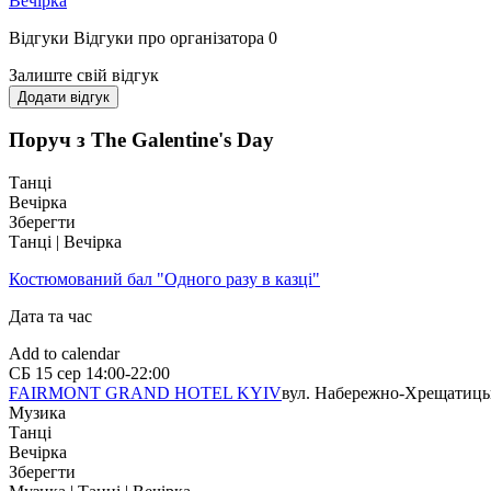
Вечірка
Відгуки
Відгуки про організатора
0
Залиште свій відгук
Додати відгук
Поруч з The Galentine's Day
Танці
Вечірка
Зберегти
Танці | Вечірка
Костюмований бал "Одного разу в казці"
Дата та час
Add to calendar
СБ
15 сер
14:00-22:00
FAIRMONT GRAND HOTEL KYIV
вул. Набережно-Хрещатицьк
Музика
Танці
Вечірка
Зберегти