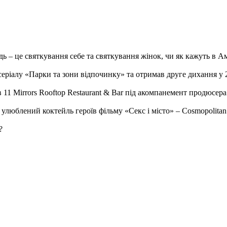
дь – це святкування себе та святкування жінок, чи як кажуть в Амер
ріалу «Парки та зони відпочинку» та отримав друге дихання у 201
11 Mirrors Rooftop Restaurant & Bar під акомпанемент продюсера 
люблений коктейль героїв фільму «Секс і місто» – Cosmopolitan
?