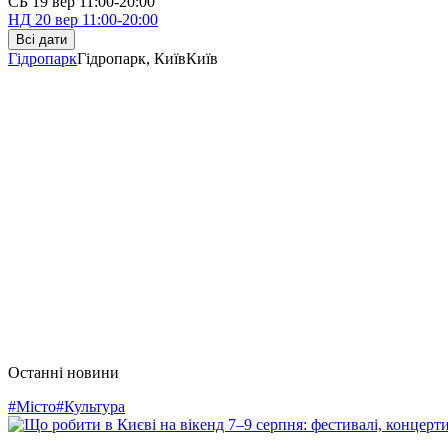
СБ
19 вер
11:00-20:00
НД
20 вер
11:00-20:00
Всі дати
Гідропарк
Гідропарк, Київ
Київ
Останні новини
#Місто
#Культура