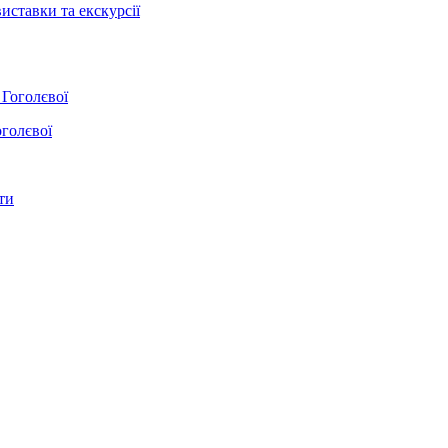
иставки та екскурсії
оголєвої