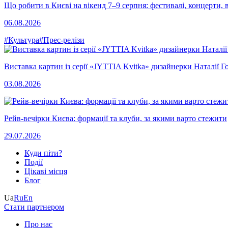
Що робити в Києві на вікенд 7–9 серпня: фестивалі, концерти, в
06.08.2026
#Культура
#Прес-релізи
Виставка картин із серії «JYTTIA Kvitka» дизайнерки Наталії Г
03.08.2026
Рейв-вечірки Києва: формації та клуби, за якими варто стежити
29.07.2026
Куди піти?
Події
Цікаві місця
Блог
Ua
Ru
En
Стати партнером
Про нас