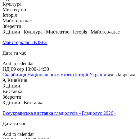
Культура
Мистецтво
Історія
Майстер-клас
Зберегти
З дітьми | Культура | Мистецтво | Історія | Майстер-клас
Майстерклас «KISE»
Дата та час
Add to calendar
НД
09 сер
13:00-14:30
Скарбниця Національного музею історії України
вул. Лаврська,
9, Київ
Київ
З дітьми
Виставка
Зберегти
З дітьми | Виставка
Всеукраїнська виставка гладіолусів «Гладіолус 2026»
Дата та час
Add to calendar