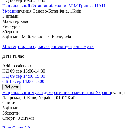
НД
09 сер
10:00-17:00
Національний ботанічний сад ім. М.М.Гришка НАН
України
вулиця Садово-Ботанічна, 1
Київ
З дітьми
Майстер-клас
Екскурсія
Зберегти
З дітьми | Майстер-клас | Екскурсія
Мистецтво, що єднає: серпневі зустрічі в музеї
Дата та час
Add to calendar
НД
09 сер
13:00-14:30
НД
09 сер
14:00-15:00
СБ
15 сер
14:00-15:00
Всі дати
Національний музей декоративного мистецтва України
вулиця
Лаврська, 9, Київ, Україна, 01015
Київ
Спорт
З дітьми
Зберегти
Спорт | З дітьми
Boot Camp 2.0