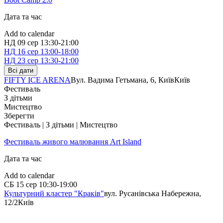
Дата та час
Add to calendar
НД
09 сер
13:30-21:00
НД
16 сер
13:00-18:00
НД
23 сер
13:30-21:00
Всі дати
FIFTY ICE ARENA
Вул. Вадима Гетьмана, 6, Київ
Київ
Фестиваль
З дітьми
Мистецтво
Зберегти
Фестиваль | З дітьми | Мистецтво
Фестиваль живого малювання Art Island
Дата та час
Add to calendar
СБ
15 сер
10:30-19:00
Культурний кластер "Краків"
вул. Русанівська Набережна,
12/2
Київ