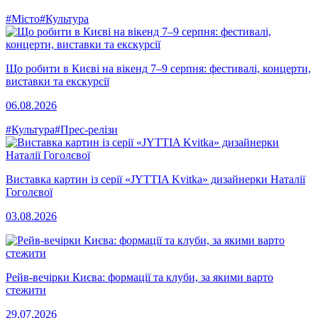
#Місто
#Культура
Що робити в Києві на вікенд 7–9 серпня: фестивалі, концерти,
виставки та екскурсії
06.08.2026
#Культура
#Прес-релізи
Виставка картин із серії «JYTTIA Kvitka» дизайнерки Наталії
Гоголєвої
03.08.2026
Рейв-вечірки Києва: формації та клуби, за якими варто
стежити
29.07.2026