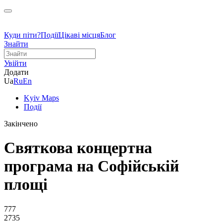
Куди піти?
Події
Цікаві місця
Блог
Знайти
Увійти
Додати
Ua
Ru
En
Kyiv Maps
Події
Закінчено
Святкова концертна
програма на Софійській
площі
777
2735